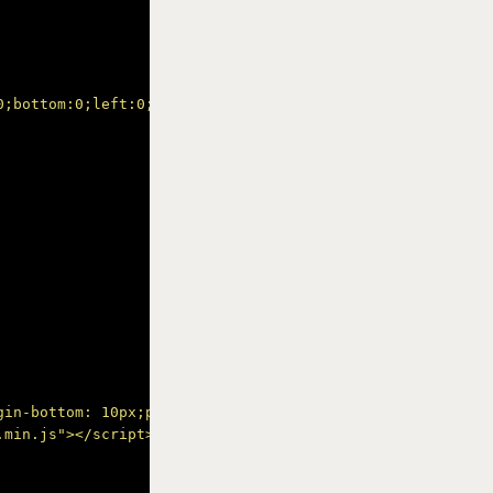
0;bottom:0;left:0;}</style><div id="e"></div><script src