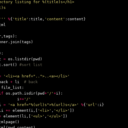
		'''
%
{
'title'
:
title
,
'content'
:
content
}
tml
r
,
tags
):
nner
.
join
(
tags
)
):
t
=
os
.
listdir
(
pwd
)
t
.
sort
()
=
'<li><a href="..">..<a></li>'
back
+
li
file_list
:
if
os
.
path
.
isdir
(
pwd
+
'/'
+
i
):
i
+=
'/'
i
=
'<a href="%(url)s">%(url)s</a>'
%
{
'url'
:
i
}
li
+=
element
(
i
,[
'<li>'
,
'</li>'
])
=
element
(
li
,[
'<ul>'
,
'</ul>'
])
tmlpage
()
tml
(
pwd
,
content
)