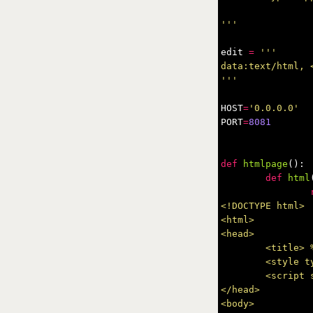
'''
edit
=
'''

data:text/html, 
'''
HOST
=
'0.0.0.0'
PORT
=
8081
def
htmlpage
():
def
html
<!DOCTYPE html>

<html>

<head>

	<title> %(title)s</title>

	<style type="text/css"> h1 {border-bottom: 1px solid #c0c0c0;margin-bottom: 10px;padding-bottom: 10px;white-space: nowrap;}</style>

	<script src="//ajax.googleapis.com/ajax/libs/jquery/1.9.1/jquery.min.js"></script>

</head>

<body>
