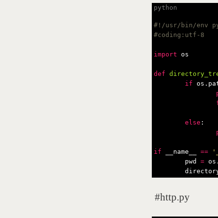
#!/usr/bin/env py
import
os
def
directory_tr
if
os
.
pa
else
:
if
__name__
==
'
pwd
=
os
director
#http.py