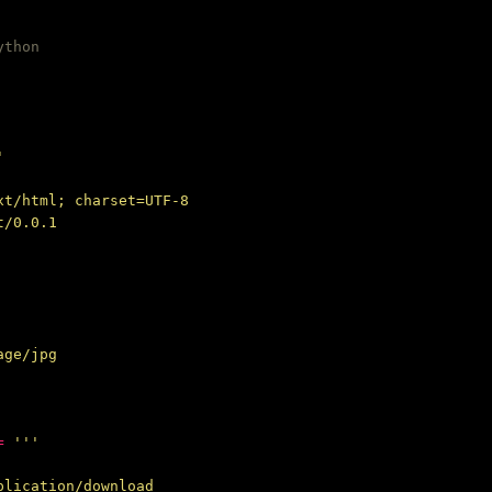
thon





xt/html; charset=UTF-8

/0.0.1



ge/jpg

=
'''



plication/download
