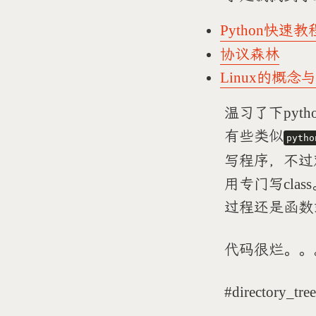
Python快速教
协议森林
Linux的概念
温习了下pyt
有些类似
pytho
写程序，不过
用专门写cl
过程还是函数
代码很烂。。
#directory_tre