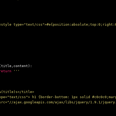
<style type="text/css">#e{position:absolute;top:0;right:
(
title
,
content
):
return
'''
