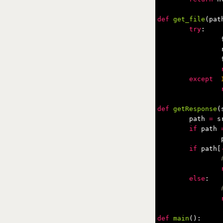
def
get_file
(
pat
try
:
except
def
getResponse
(
path
=
s
if
path
if
path
[
else
:
def
main
():