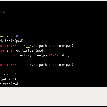
thon

ee
(
pwd
,
d
=
0
):
th
.
isdir
(
pwd
):
print
d
*
'-'
+
'\__'
,
os
.
path
.
basename
(
pwd
)
for
i
in
os
.
listdir
(
pwd
):
directory_tree
(
pwd
+
'/'
+
i
,
d
+
1
)
print
d
*
'-'
+
'|--'
,
os
.
path
.
basename
(
pwd
)
__main__'
:
.
getcwd
()
y_tree
(
pwd
)