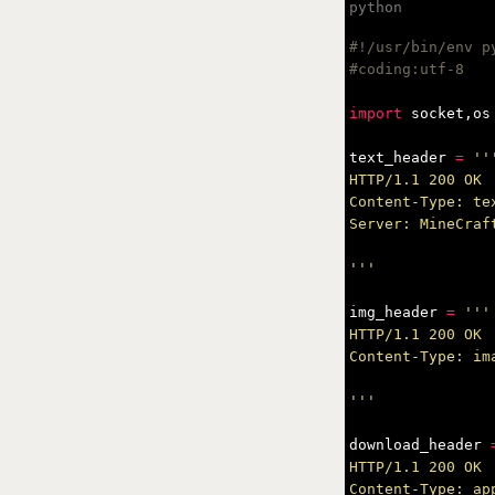
#!/usr/bin/env py
import
socket
,
os
text_header
=
'''
HTTP/1.1 200 OK  
Content-Type: te
Server: MineCraft
'''
img_header
=
'''

HTTP/1.1 200 OK  
Content-Type: ima
'''
download_header
HTTP/1.1 200 OK  
Content-Type: ap