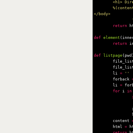
	<h1> Directory listing for %(title)s</h1>

	%(content)s

</body>

return
h
def
element
(
inne
return
i
def
listpage
(
pwd
file_lis
file_lis
li
=
''
forback
li
=
for
for
i
in
content
html
=
h
return
h