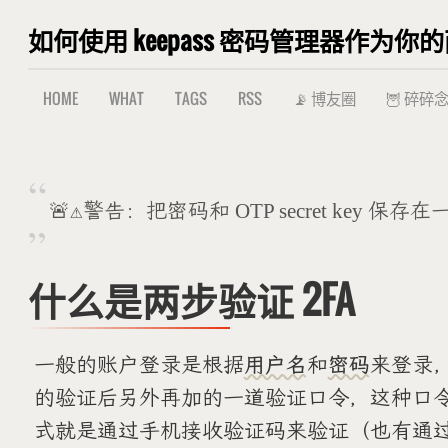
如何使用 keepass 密码管理器作为
HOME
WHAT
TAGS
RSS
📡 博友圈
🦉 碎碎
🚨⚠警告：把密码和 OTP secret key
什么是两步验证 2FA
一般的账户登录是根据
用户名
和
密码
来登录
的验证后另外再加的一道验证口令，这种口令
式就是通过手机接收验证码来验证（也有通