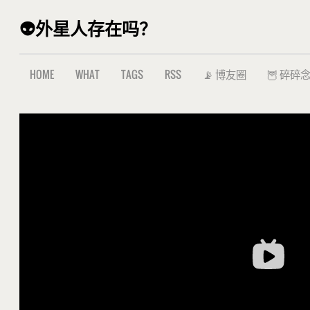
👽外星人存在吗？
HOME
WHAT
TAGS
RSS
📡 博友圈
🦉 碎碎