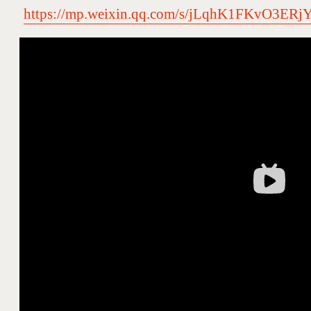
https://mp.weixin.qq.com/s/jLqhK1FKvO3ER