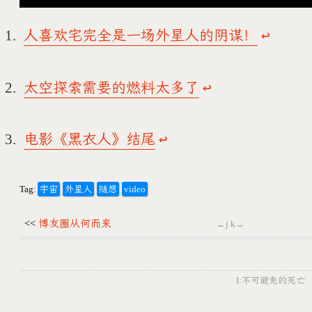
人喜欢宅完全是一场外星人的阴谋！
↩
太空探索需要的燃料太多了
↩
电影《黑衣人》结尾
↩
Tag:
宇宙
外星人
随想
video
<<
博友圈从何而来
←j k→
I:不可避免的死亡