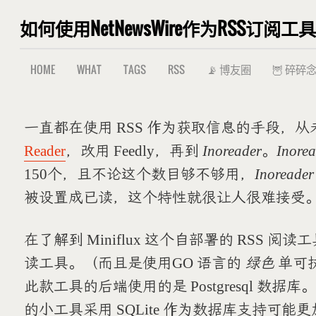
如何使用NetNewsWire作为RSS订阅工具M
HOME
WHAT
TAGS
RSS
📡 博友圈
🦉 碎碎
一直都在使用 RSS 作为获取信息的手段，
Reader
，改用 Feedly，再到
Inoreader
。
Inorea
150个，且不论这个数目够不够用，
Inoreader
被设置成已读，这个特性就很让人很难接受
在了解到 Miniflux 这个自部署的 RSS 阅
读工具。（而且是使用GO 语言的
绿色
单可
此款工具的后端使用的是 Postgresql 
的小工具采用 SQLite 作为数据库支持可能