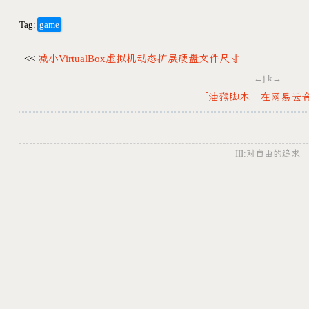
Tag:
game
<<
减小VirtualBox虚拟机动态扩展硬盘文件尺寸
←j k→
「油猴脚本」在网易云音
III:对自由的追求