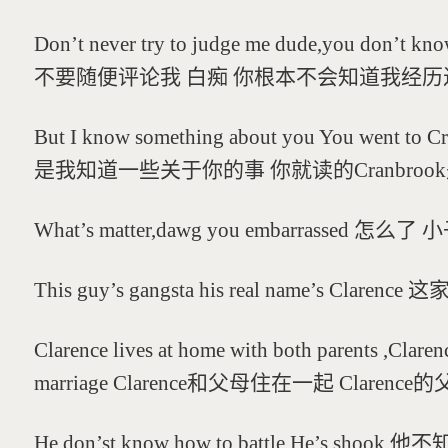
Don’t never try to judge me dude,you don’t kno
不要随便评论我 白痴 你根本不会知道我经历
But I know something about you You went to Cr
是我知道一些关于你的事 你就读的Cranbroo
What’s matter,dawg you embarrassed 怎
This guy’s gangsta his real name’s Cla
Clarence lives at home with both parents ,Claren
marriage Clarence和父母住在一起 Clar
He don’st know how to battle He’s 