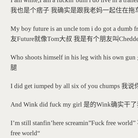
I am white,I am a fuckin’bum i do live in 
我也是个痞子 我确实是跟我老妈一起住在拖
My boy future is an uncle tom i do got a dum
友Future就像Tom大叔 我是有个朋友叫Chedde
Who shoots himself in his leg with h
腿
I did get iumped by all six of you ch
And Wink did fuck my girl 是的Wink
I’m still stanfin’here screamin”Fuck 
free world“