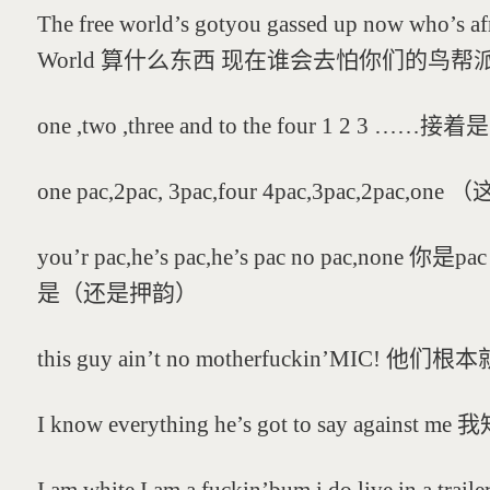
The free world’s gotyou gassed up now who’s af
World 算什么东西 现在谁会去怕你们的鸟帮
one ,two ,three and to the four 1 2 3 ……接着是
one pac,2pac, 3pac,four 4pac,3pac,2pac,o
you’r pac,he’s pac,he’s pac no pac,non
是（还是押韵）
this guy ain’t no motherfuckin’MIC! 他
I know everything he’s got to say ag