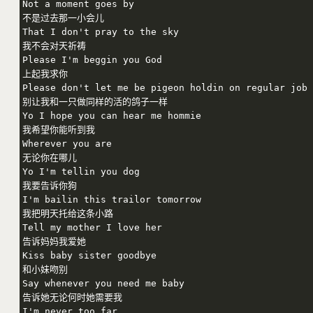
Not a moment goes by

不是过去那一小会儿

That I don't pray to the sky

我不会对天祈祷

Please I'm beggin you God

上起我求你

Please don't let me be pigeon holdin on regular job

别让我和一只做同样的活的鸽子一样

Yo I hope you can hear me hommie

我希望你能听到我

Wherever you are

无论你在哪儿

Yo I'm tellin you dog

我要告诉你狗

I'm bailin this trailor tomorrow

我把明天托给这条小路

Tell my mother I love her

告诉妈妈我爱她

Kiss baby sister goodbye

和小妹吻别

Say whenever you need me baby

告诉她无论何时她需要我

I'm never too far
